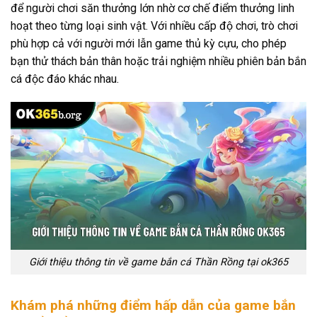
để người chơi săn thưởng lớn nhờ cơ chế điểm thưởng linh
hoạt theo từng loại sinh vật. Với nhiều cấp độ chơi, trò chơi
phù hợp cả với người mới lẫn game thủ kỳ cựu, cho phép
bạn thử thách bản thân hoặc trải nghiệm nhiều phiên bản bắn
cá độc đáo khác nhau.
Giới thiệu thông tin về game bắn cá Thần Rồng tại ok365
Khám phá những điểm hấp dẫn của game bắn