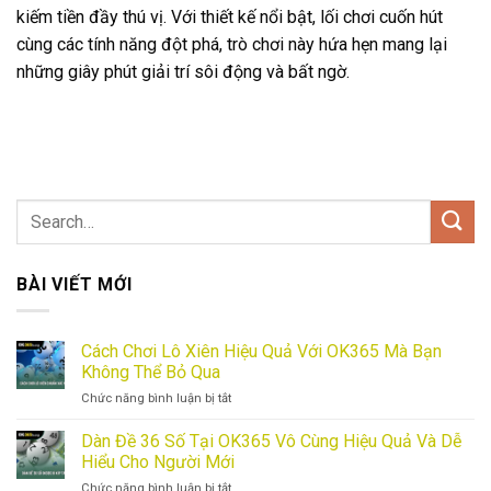
kiếm tiền đầy thú vị. Với thiết kế nổi bật, lối chơi cuốn hút
cùng các tính năng đột phá, trò chơi này hứa hẹn mang lại
những giây phút giải trí sôi động và bất ngờ.
BÀI VIẾT MỚI
Cách Chơi Lô Xiên Hiệu Quả Với OK365 Mà Bạn
Không Thể Bỏ Qua
Chức năng bình luận bị tắt
ở
Cách
Chơi
Dàn Đề 36 Số Tại OK365 Vô Cùng Hiệu Quả Và Dễ
Lô
Hiểu Cho Người Mới
Xiên
Chức năng bình luận bị tắt
ở