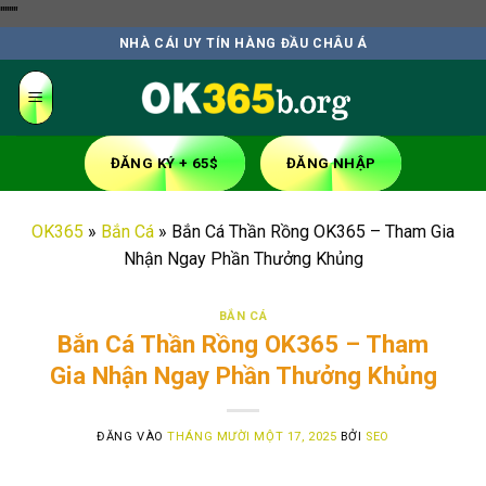
"
""
"
Bỏ
qua
NHÀ CÁI UY TÍN HÀNG ĐẦU CHÂU Á
nội
dung
ĐĂNG KÝ + 65$
ĐĂNG NHẬP
OK365
»
Bắn Cá
»
Bắn Cá Thần Rồng OK365 – Tham Gia
Nhận Ngay Phần Thưởng Khủng
BẮN CÁ
Bắn Cá Thần Rồng OK365 – Tham
Gia Nhận Ngay Phần Thưởng Khủng
ĐĂNG VÀO
THÁNG MƯỜI MỘT 17, 2025
BỞI
SEO