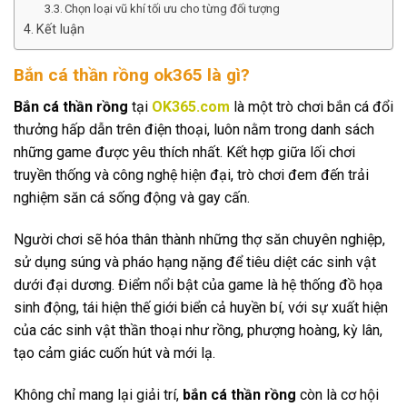
Chọn loại vũ khí tối ưu cho từng đối tượng
Kết luận
Bắn cá thần rồng ok365 là gì?
Bắn cá thần rồng
tại
OK365.com
là một trò chơi bắn cá đổi
thưởng hấp dẫn trên điện thoại, luôn nằm trong danh sách
những game được yêu thích nhất. Kết hợp giữa lối chơi
truyền thống và công nghệ hiện đại, trò chơi đem đến trải
nghiệm săn cá sống động và gay cấn.
Người chơi sẽ hóa thân thành những thợ săn chuyên nghiệp,
sử dụng súng và pháo hạng nặng để tiêu diệt các sinh vật
dưới đại dương. Điểm nổi bật của game là hệ thống đồ họa
sinh động, tái hiện thế giới biển cả huyền bí, với sự xuất hiện
của các sinh vật thần thoại như rồng, phượng hoàng, kỳ lân,
tạo cảm giác cuốn hút và mới lạ.
Không chỉ mang lại giải trí,
bắn cá thần rồng
còn là cơ hội