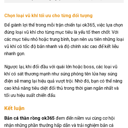
Chọn loại vũ khí tối ưu cho từng đối tượng
Để giành lợi thế trong mỗi trận chiến tại ok365, việc lựa chọn
đúng loại vũ khí cho từng mục tiêu là yếu tố then chốt. Với
các mục tiêu nhỏ hoặc trung bình, bạn nên ưu tiên những loại
vũ khí có tốc độ bắn nhanh và độ chính xác cao để kết liễu
nhanh gọn.
Ngược lại, khi đối đầu với quái lớn hoặc boss, các loại vũ
khí có sát thương mạnh như súng phóng tên lửa hay súng
điện sẽ mang lại hiệu quả vượt trội. Nhờ đó, bạn có thể nâng
cao khả năng tiêu diệt đối thủ trong thời gian ngắn nhất và
tối ưu hiệu suất chiến đấu.
Kết luận
Bắn cá thần rồng
ok365
đem đến niềm vui cùng cơ hội
nhận những phần thưởng hấp dẫn và trải nghiệm bắn cá