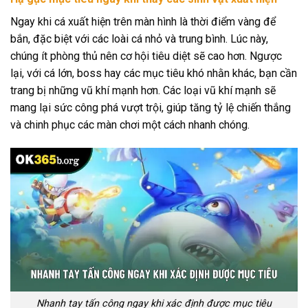
Ngay khi cá xuất hiện trên màn hình là thời điểm vàng để
bắn, đặc biệt với các loài cá nhỏ và trung bình. Lúc này,
chúng ít phòng thủ nên cơ hội tiêu diệt sẽ cao hơn. Ngược
lại, với cá lớn, boss hay các mục tiêu khó nhằn khác, bạn cần
trang bị những vũ khí mạnh hơn. Các loại vũ khí mạnh sẽ
mang lại sức công phá vượt trội, giúp tăng tỷ lệ chiến thắng
và chinh phục các màn chơi một cách nhanh chóng.
Nhanh tay tấn công ngay khi xác định được mục tiêu