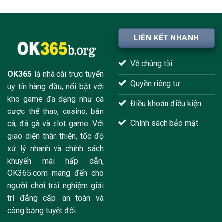
LIÊN KẾT NHANH
Về chúng tôi
OK365
là nhà cái trực tuyến
Quyền riêng tư
uy tín hàng đầu, nổi bật với
kho game đa dạng như cá
Điều khoản điều kiện
cược thể thao, casino, bắn
Chính sách bảo mật
cá, đá gà và slot game. Với
giao diện thân thiện, tốc độ
xử lý nhanh và chính sách
khuyến mãi hấp dẫn,
OK365.com mang đến cho
người chơi trải nghiệm giải
trí đẳng cấp, an toàn và
công bằng tuyệt đối.