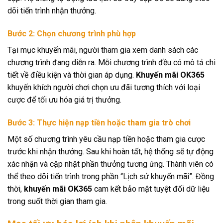
dõi tiến trình nhận thưởng.
Bước 2: Chọn chương trình phù hợp
Tại mục khuyến mãi, người tham gia xem danh sách các
chương trình đang diễn ra. Mỗi chương trình đều có mô tả chi
tiết về điều kiện và thời gian áp dụng.
Khuyến mãi OK365
khuyến khích người chơi chọn ưu đãi tương thích với loại
cược để tối ưu hóa giá trị thưởng.
Bước 3: Thực hiện nạp tiền hoặc tham gia trò chơi
Một số chương trình yêu cầu nạp tiền hoặc tham gia cược
trước khi nhận thưởng. Sau khi hoàn tất, hệ thống sẽ tự động
xác nhận và cập nhật phần thưởng tương ứng. Thành viên có
thể theo dõi tiến trình trong phần “Lịch sử khuyến mãi”. Đồng
thời,
khuyến mãi OK365
cam kết bảo mật tuyệt đối dữ liệu
trong suốt thời gian tham gia.