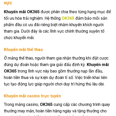
vực
Khuyến mãi OK365
được phân chia theo từng hạng mục để
tối ưu hóa trải nghiệm. Hệ thống
OK365
đảm bảo mỗi sản
phẩm đều có ưu đãi riêng biệt nhằm khuyến khích người
tham gia. Dưới đây là các lĩnh vực chính thường xuyên tổ
chức khuyến mãi.
Khuyến mãi thể thao
Ở mảng thể thao, người tham gia nhận thưởng khi đặt cược
đúng dự đoán hoặc tham gia giải đấu định kỳ.
Khuyến mãi
OK365
trong lĩnh vực này bao gồm thưởng nạp lần đầu,
hoàn tiền thua và sự kiện dự đoán tỉ số. Việc triển khai liên
tục tạo động lực giúp người chơi duy trì hứng thú lâu dài.
Khuyến mãi casino trực tuyến
Trong mảng casino,
OK365
cung cấp các chương trình quay
thưởng may mắn, hoàn tiền hằng ngày và tặng thưởng cho