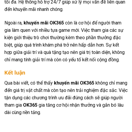
tối đa. Hệ thống hỗ trợ 24/7 giúp xử lý mọi vấn đề liên quan
đến khuyến mãi nhanh chóng.
Ngoài ra,
khuyến mãi OK365
còn là cơ hội để người tham
gia làm quen với nhiều tựa game mới. Việc tham gia các sự
kiện giới thiệu trò chơi thường kèm theo phần thưởng đặc
biệt, giúp quá trình khám phá trở nên hấp dẫn hơn. Sự kết
hợp giữa giải trí và quà tặng tạo nên giá trị toàn diện, không
chỉ mang tính giải trí mà còn có yếu tố kết nối cộng đồng.
Kết luận
Qua bài viết, có thể thấy
khuyến mãi OK365
không chỉ mang
đến giá trị vật chất mà còn tạo nên trải nghiệm đặc sắc. Việc
tận dụng các chương trình ưu đãi đúng cách sẽ giúp người
tham gia
OK365
gia tăng cơ hội nhận thưởng và gắn bó lâu
dài cùng nền tảng.