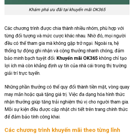
Khám phá ưu đãi tại khuyến mãi OK365
Các chương trình được chia thành nhiều nhóm, phù hợp với
từng đối tượng và mức cược khác nhau. Nhờ đó, mọi người
đều có thể tham gia mà không gặp trở ngại. Ngoài ra, hệ
thống tự động ghi nhận và cộng thưởng nhanh chóng, đảm
bảo minh bạch tuyệt đối.
Khuyến mãi OK365
không chỉ tạo
lợi ích mà còn khẳng định uy tín của nhà cái trong thị trường
giải trí trực tuyến.
Những phần thưởng có thể quy đổi thành tiền mặt, vòng quay
may mắn hoặc quà tặng giá trị. Việc đa dạng hóa hình thức
nhận thưởng giúp tăng trải nghiệm thú vị cho người tham gia.
Mỗi sự kiện đều được cập nhật chi tiết trên trang chính thức
để đảm bảo tính công khai.
Các chương trình khuyến mãi theo từng lĩnh