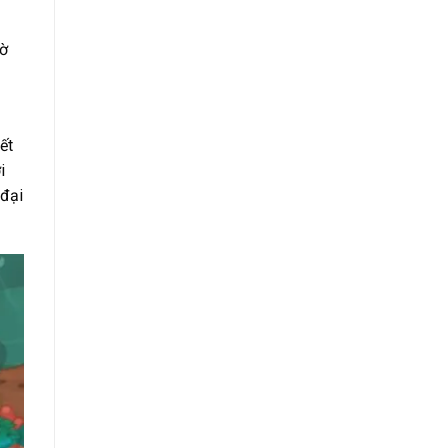
hờ
ết
i
 đại