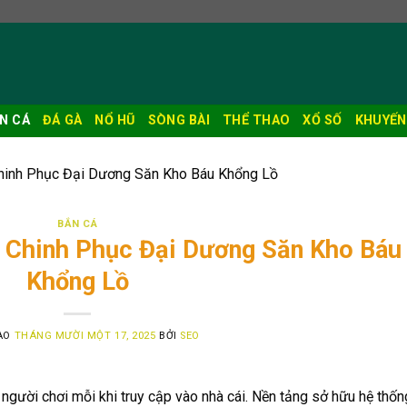
N CÁ
ĐÁ GÀ
NỔ HŨ
SÒNG BÀI
THỂ THAO
XỔ SỐ
KHUYẾN
hinh Phục Đại Dương Săn Kho Báu Khổng Lồ
BẮN CÁ
 Chinh Phục Đại Dương Săn Kho Báu
Khổng Lồ
ÀO
THÁNG MƯỜI MỘT 17, 2025
BỞI
SEO
 người chơi mỗi khi truy cập vào nhà cái. Nền tảng sở hữu hệ thốn