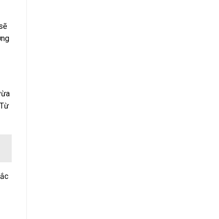
sẽ
ợng
vừa
 Từ
sắc