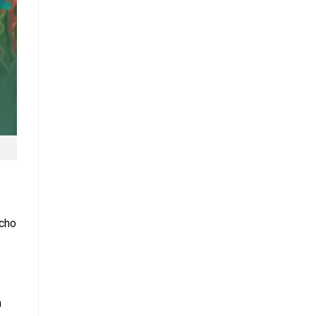
 cho
h