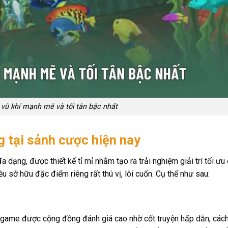
 vũ khí mạnh mẽ và tối tân bậc nhất
 tại sảnh cược hiện nay
dạng, được thiết kế tỉ mỉ nhằm tạo ra trải nghiệm giải trí tối ưu
u sở hữu đặc điểm riêng rất thú vị, lôi cuốn. Cụ thể như sau:
 game được cộng đồng đánh giá cao nhờ cốt truyện hấp dẫn, các