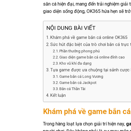
săn cá hiện đại, mang đến trải nghiệm giải t
giao diện sống động, OK365 hứa hẹn sẽ trở
NỘI DUNG BÀI VIẾT
Khám phá về game bắn cá online OK365
Sức hút đặc biệt của trò chơi bắn cá trực
Phần thưởng phong phú
Giao diện game bắn cá online đỉnh cao
Kho vũ khí đa dạng
Tựa game được ưa chuộng tại sảnh cược 
Game bắn cá Long Vương
Game bắn cá Jackpot
Bắn cá Thần Tài
Kết luận
Khám phá về game bắn cá
Trong hàng loạt lựa chọn giải trí hiện nay,
ga