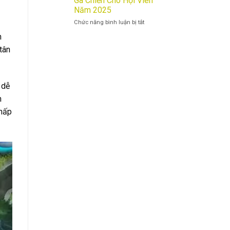
Gà Chiến Cho Hội Viên
Gốc
Hiệu
Năm 2025
Cho
Quả
Bạn
Giúp
Chức năng bình luận bị tắt
ở
Dự
Đá
n
Đoán
Gà
Kết
tân
Đòn
Quả
–
Nhanh
Kinh
Năm
Nghiệm
2025
Nuôi
 dễ
Và
h
Chọn
Gà
 hấp
Chiến
Cho
Hội
Viên
Năm
2025