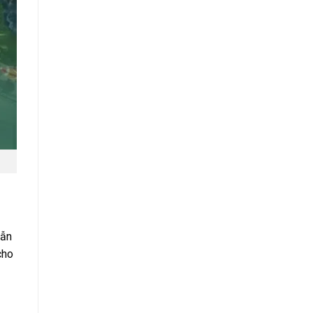
lẫn
cho