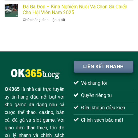
Chuẩn
Và
Cầu
Đá Gà Đòn – Kinh Nghiệm Nuôi Và Chọn Gà Chiến
Xác
Dễ
Miền
Từ
Cho Hội Viên Năm 2025
Hiểu
Bắc
Những
Cho
Chức năng bình luận bị tắt
ở
Hiệu
Dữ
Người
Đá
Quả
Liệu
Mới
Gà
Giúp
Gốc
Đòn
Dự
Cho
–
Đoán
Bạn
Kinh
Kết
Nghiệm
Quả
Nuôi
Nhanh
Và
Năm
LIÊN KẾT NHANH
Chọn
2025
Gà
Chiến
Về chúng tôi
Cho
Hội
OK365
là nhà cái trực tuyến
Viên
Quyền riêng tư
uy tín hàng đầu, nổi bật với
Năm
kho game đa dạng như cá
2025
Điều khoản điều kiện
cược thể thao, casino, bắn
Chính sách bảo mật
cá, đá gà và slot game. Với
giao diện thân thiện, tốc độ
xử lý nhanh và chính sách