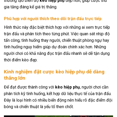
thường tạo biên độ
kèo hiệp phụ
đẹp hơn, giúp cược thủ
gia tăng đáng kể giá trị thắng.
Phù hợp với người thích theo dõi trận đấu trực tiếp
Hình thức này đặc biệt thích hợp với những ai xem trực tiếp
trận đấu và phân tích theo từng phút. Việc quan sát nhịp độ
tấn công, tình huống thay người, chiến thuật phòng ngự hay
tình huống nguy hiểm giúp dự đoán chính xác hơn. Những
người chơi có khả năng đọc trận đấu nhanh sẽ dễ tận dụng
thời điểm kèo đẹp.
Kinh nghiệm đặt cược kèo hiệp phụ dễ dàng
thắng lớn
Để đạt được thành công với
kèo hiệp phụ
, người chơi cần
phân tích kỹ tình huống, kết hợp dữ liệu thực tế của trận đấu.
Đây là loại hình có nhiều biến động nên hiểu rõ đặc điểm đội
bóng và chiến thuật là yếu tố then chốt.