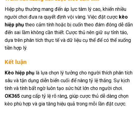
Hiệp phụ thường mang đến áp lực tâm lý cao, khiến nhiều
người chơi đưa ra quyết định vội vàng. Việc đặt cược
kèo
hiệp phụ
theo cảm tính hoặc bị cuốn theo đám đông dễ dẫn
đến sai lầm không cần thiết. Cược thủ nên giữ sự tỉnh táo,
dựa trên phân tích thực tế và dữ liệu cụ thể để có thể xuống
tiền hợp lý.
Kết luận
Kèo hiệp phụ
là lựa chọn lý tưởng cho người thích phân tích
sâu và tận dụng diễn biến cuối để nâng tỷ lệ thắng. Sự kịch
tính và tính bất ngờ luôn tạo sức hút lớn cho người chơi.
OK365
cung cấp tỷ lệ rõ ràng, giúp cược thủ dễ dàng chọn
kèo phù hợp và gia tăng hiệu quả trong mỗi lần đặt cược.