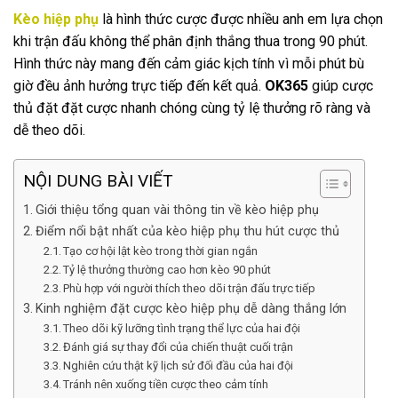
Kèo hiệp phụ
là hình thức cược được nhiều anh em lựa chọn
khi trận đấu không thể phân định thắng thua trong 90 phút.
Hình thức này mang đến cảm giác kịch tính vì mỗi phút bù
giờ đều ảnh hưởng trực tiếp đến kết quả.
OK365
giúp cược
thủ đặt đặt cược nhanh chóng cùng tỷ lệ thưởng rõ ràng và
dễ theo dõi.
NỘI DUNG BÀI VIẾT
Giới thiệu tổng quan vài thông tin về kèo hiệp phụ
Điểm nổi bật nhất của kèo hiệp phụ thu hút cược thủ
Tạo cơ hội lật kèo trong thời gian ngắn
Tỷ lệ thưởng thường cao hơn kèo 90 phút
Phù hợp với người thích theo dõi trận đấu trực tiếp
Kinh nghiệm đặt cược kèo hiệp phụ dễ dàng thắng lớn
Theo dõi kỹ lưỡng tình trạng thể lực của hai đội
Đánh giá sự thay đổi của chiến thuật cuối trận
Nghiên cứu thật kỹ lịch sử đối đầu của hai đội
Tránh nên xuống tiền cược theo cảm tính