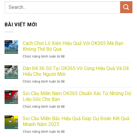
BÀI VIẾT MỚI
Cách Chơi Lô Xiên Hiệu Quả Với OK365 Mà Bạn
Không Thể Bỏ Qua
Chức năng bình luận bị tắt
ở
Cách
Chơi
Dàn Đề 36 Số Tại OK365 Vô Cùng Hiệu Quả Và Dễ
Lô
Hiểu Cho Người Mới
Xiên
Chức năng bình luận bị tắt
ở
Hiệu
Dàn
Quả
Đề
Soi Cầu Miền Nam OK365 Chuẩn Xác Từ Những Dữ
Với
36
OK365
Liệu Gốc Cho Bạn
Số
Mà
Chức năng bình luận bị tắt
ở
Tại
Bạn
Soi
OK365
Không
Cầu
Soi Cầu Miền Bắc Hiệu Quả Giúp Dự Đoán Kết Quả
Vô
Thể
Miền
Cùng
Nhanh Năm 2025
Bỏ
Nam
Hiệu
Qua
Chức năng bình luận bị tắt
ở
OK365
Quả
Soi