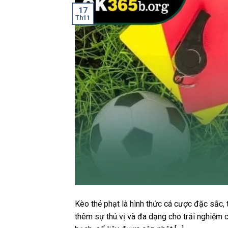
17
Th11
Kèo thẻ phạt là hình thức cá cược đặc sắc, 
thêm sự thú vị và đa dạng cho trải nghiệm