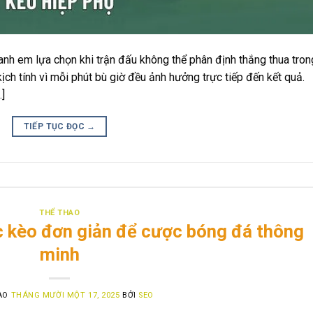
anh em lựa chọn khi trận đấu không thể phân định thắng thua tron
ch tính vì mỗi phút bù giờ đều ảnh hưởng trực tiếp đến kết quả.
]
TIẾP TỤC ĐỌC
→
THỂ THAO
c kèo đơn giản để cược bóng đá thông
minh
ÀO
THÁNG MƯỜI MỘT 17, 2025
BỞI
SEO