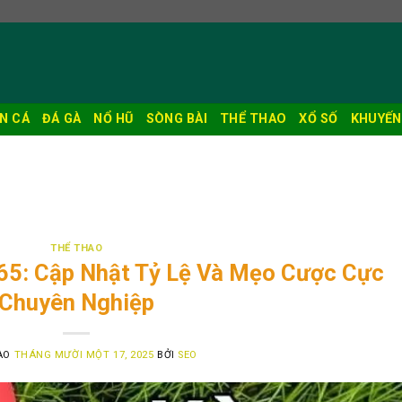
N CÁ
ĐÁ GÀ
NỔ HŨ
SÒNG BÀI
THỂ THAO
XỔ SỐ
KHUYẾN
THỂ THAO
65: Cập Nhật Tỷ Lệ Và Mẹo Cược Cực
Chuyên Nghiệp
ÀO
THÁNG MƯỜI MỘT 17, 2025
BỞI
SEO