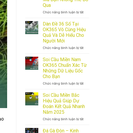
Qua
Chức năng bình luận bị tắt
ở
Cách
Chơi
Dàn Đề 36 Số Tại
Lô
OK365 Vô Cùng Hiệu
Xiên
Quả Và Dễ Hiểu Cho
Hiệu
Người Mới
Quả
Với
Chức năng bình luận bị tắt
ở
OK365
Dàn
Mà
Đề
Soi Cầu Miền Nam
Bạn
36
OK365 Chuẩn Xác Từ
Không
Số
Những Dữ Liệu Gốc
Thể
Tại
Cho Bạn
Bỏ
OK365
Qua
Vô
Chức năng bình luận bị tắt
ở
Cùng
Soi
Hiệu
Cầu
Soi Cầu Miền Bắc
Quả
Miền
Hiệu Quả Giúp Dự
Và
Nam
Đoán Kết Quả Nhanh
Dễ
OK365
Năm 2025
Hiểu
Chuẩn
ạo
Cho
Xác
Chức năng bình luận bị tắt
ở
Người
Từ
Soi
Mới
Những
Cầu
Đá Gà Đòn – Kinh