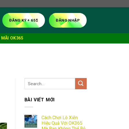
ĐĂNG KÝ + 65$
ĐĂNG NHẬP
 MÃI OK365
BÀI VIẾT MỚI
Cách Chơi Lô Xiên
Hiệu Quả Với OK365
Mà Bạn Không Thể Bỏ